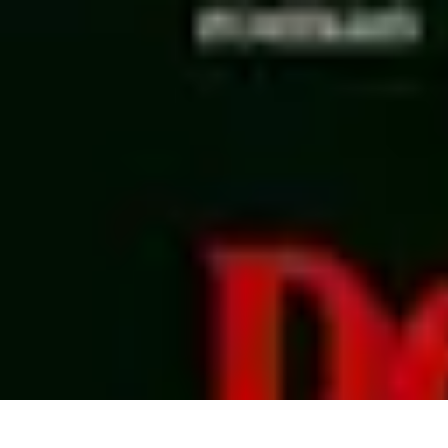
Dernier Adieu
Organisation de Funérailles
Organisation
Rédaction et Hommages
Ritu
Dernier Adieu