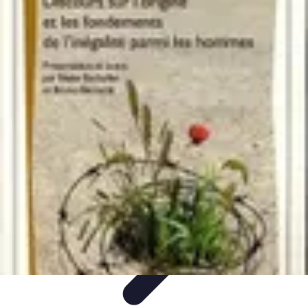
Dernier Adieu
Organisation de Funérailles
Organisation
Rédaction et
Hommages
Rituels d'Adieu
Organisation de la cérémonie
Dernier Adieu