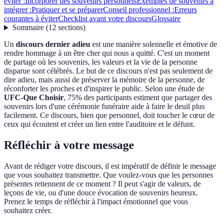
éviter :
Incorporer des souvenirs personnels
Exemples de souvenirs à
intégrer :
Pratiquer et se préparer
Conseil professionnel :
Erreurs
courantes à éviter
Checklist avant votre discours
Glossaire
Sommaire
(
12
sections
)
Un
discours dernier adieu
est une manière solennelle et émotive de
rendre hommage à un être cher qui nous a quitté. C'est un moment
de partage où les souvenirs, les valeurs et la vie de la personne
disparue sont célébrés. Le but de ce discours n'est pas seulement de
dire adieu, mais aussi de préserver la mémoire de la personne, de
réconforter les proches et d'inspirer le public. Selon une étude de
UFC-Que Choisir
, 75% des participants estiment que partager des
souvenirs lors d'une cérémonie funéraire aide à faire le deuil plus
facilement. Ce discours, bien que personnel, doit toucher le cœur de
ceux qui écoutent et créer un lien entre l'auditoire et le défunt.
Réfléchir à votre message
Avant de rédiger votre discours, il est impératif de définir le message
que vous souhaitez transmettre. Que voulez-vous que les personnes
présentes retiennent de ce moment ? Il peut s'agir de valeurs, de
leçons de vie, ou d'une douce évocation de souvenirs heureux.
Prenez le temps de réfléchir à l'impact émotionnel que vous
souhaitez créer.