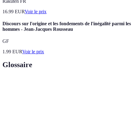
Rakuten FR
16.99
EUR
Voir le prix
Discours sur l'origine et les fondements de l'inégalité parmi les
hommes - Jean-Jacques Rousseau
GF
1.99
EUR
Voir le prix
Glossaire
Terme
Définition
Message prononcé en public, pour partager émotions
Discours
et souvenirs.
Hommage
Acte de rendre honneur à une personne décédée.
Émotion
Réaction affective ressentie face à un événement.