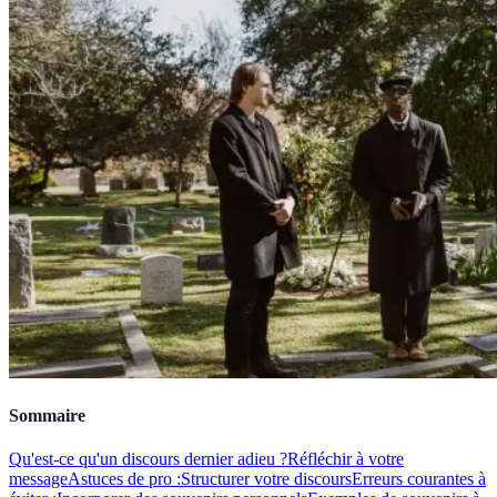
Sommaire
Qu'est-ce qu'un discours dernier adieu ?
Réfléchir à votre
message
Astuces de pro :
Structurer votre discours
Erreurs courantes à