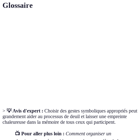
Glossaire
Terme
Définition
Gestes
Actions ayant une signification spéciale pour
symboliques
commémorer une personne disparue.
Cérémonie
Événement organisé pour rendre hommage à un
d'adieu
défunt, souvent en présence de proches.
Rituel de
Ensemble des pratiques visant à accompagner le
deuil
deuil et à honorer la mémoire d'un défunt.
>
💡 Avis d'expert :
Choisir des gestes symboliques appropriés peut
grandement aider au processus de deuil et laisser une empreinte
chaleureuse dans la mémoire de tous ceux qui participent.
📺 Pour aller plus loin :
Comment organiser un