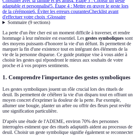
Consulter avec la famille et les amis
4. Étape 3 : Choisir un geste
adaptable et personnalisé
5. Étape 4 : Mettre en œuvre le geste lors
de la cérémonie
6. Éviter les erreurs courantes
Checklist avant
d'effectuer votre choix :
Glossaire
Sommaire
(
9
sections
)
La perte d'un être cher est un moment difficile à traverser, et rendre
hommage à leur mémoire est essentiel. Les
gestes symboliques
sont
des moyens puissants d'honorer la vie d'un défunt. Ils permettent de
marquer la fin d'une existence tout en intégrant des éléments de la
vie de la personne disparue. Ce guide pratique vise à vous aider à
choisir les gestes qui répondront le mieux aux souhaits de votre
proche et à vos propres sentiments.
1. Comprendre l'importance des gestes symboliques
Les gestes symboliques jouent un rôle crucial lors des rituels de
deuil. Ils permettent de célébrer la vie d'un disparu tout en offrant un
moyen concret d'exprimer la douleur de la perte. Par exemple,
allumer une bougie, planter un arbre ou offrir des fleurs peut revêtir
une signification particulière.
D'après une étude de l'ADEME, environ 70% des personnes
interrogées estiment que des rituels adaptatifs aident au processus de
deuil. Choisir un geste symbolique signifie également se reconnecter