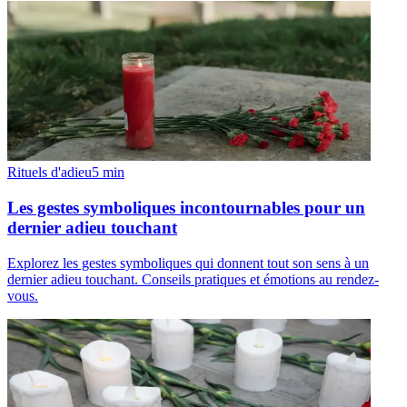
Rituels d'adieu
5
min
Les gestes symboliques incontournables pour un
dernier adieu touchant
Explorez les gestes symboliques qui donnent tout son sens à un
dernier adieu touchant. Conseils pratiques et émotions au rendez-
vous.