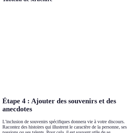
Section
Exemples
Objectif
Durée estimée
Anecdote
Captiver
Introduction
1-2 minutes
marquante
l'audience
Émotion et
Corps du
Souvenirs,
reflet de la
3-5 minutes
message
qualités
relation
Message
Apporter un
Conclusion
1-2 minutes
positif
sens à l'adieu
Étape 4 : Ajouter des souvenirs et des
anecdotes
L'inclusion de souvenirs spécifiques donnera vie à votre discours.
Racontez des histoires qui illustrent le caractère de la personne, ses
passions ou ses talents. Pour cela, il est souvent utile de se