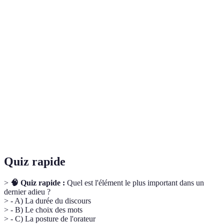
Terme
Définition
Un hommage, souvent prononcé lors d'une
Dernier
cérémonie, pour honorer la mémoire d'une
adieu
personne décédée.
La qualité de rester fidèle à soi-même et à ses
Authenticité
émotions, sans artifice.
La manière dont un message est exprimé,
Ton
influençant la perception émotionnelle de
l’audience.
Quiz rapide
>
🧠 Quiz rapide :
Quel est l'élément le plus important dans un
dernier adieu ?
> - A) La durée du discours
> - B) Le choix des mots
> - C) La posture de l'orateur