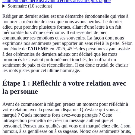
l'authenticité
Checklist avant d'écrire
Glossaire
Quiz rapide
Sommaire
(
10
sections
)
Rédiger un dernier adieu est une démarche émotionnelle qui vise à
honorer la mémoire de ceux que nous avons perdus. Le dernier
adieu peut prendre plusieurs formes, allant d'une lettre à un fait
mémorable lors d'une cérémonie. Il est essentiel de bien
communiquer ses émotions et ses souvenirs. La façon dont nous
exprimons nos sentiments peut apporter un sens réel à la perte. Selon
une étude de
l'ADEME
en 2025, 45 % des personnes ayant assisté
à des cérémonies de derniers adieux ont déclaré que les mots
prononcés les avaient profondément touchés, leur offrant un
sentiment de paix et de réconciliation. Il est donc crucial de choisir
les mots justes pour cet ultime hommage.
Étape 1 : Réfléchir à votre relation avec
la personne
Avant de commencer à rédiger, prenez un moment pour réfléchir à
votre relation avec la personne disparue. Qu'est-ce qui vous a
marqué ? Quels moments forts avez-vous partagés ? Cette
introspection permettra de créer un message authentique et
personnel. Pensez aux qualités qui vous ont marqué chez elle, à son
humour, à sa gentillesse ou à sa sagesse. Notez ces sentiments bruts,