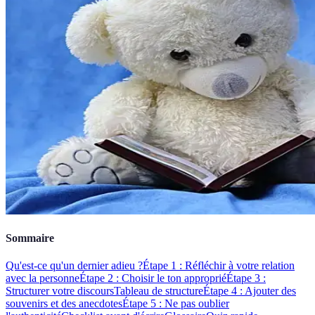
Sommaire
Qu'est-ce qu'un dernier adieu ?
Étape 1 : Réfléchir à votre relation
avec la personne
Étape 2 : Choisir le ton approprié
Étape 3 :
Structurer votre discours
Tableau de structure
Étape 4 : Ajouter des
souvenirs et des anecdotes
Étape 5 : Ne pas oublier