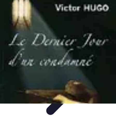
Dernier Adieu
Organisation de Funérailles
Organisation
Rédaction et
Hommages
Rituels d'Adieu
Organisation de la cérémonie
Dernier Adieu