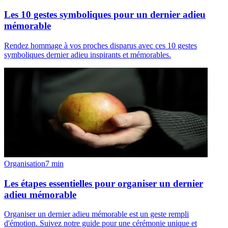
Les 10 gestes symboliques pour un dernier adieu
mémorable
Rendez hommage à vos proches disparus avec ces 10 gestes
symboliques dernier adieu inspirants et mémorables.
Organisation
7
min
Les étapes essentielles pour organiser un dernier
adieu mémorable
Organiser un dernier adieu mémorable est un geste rempli
d'émotion. Suivez notre guide pour une cérémonie unique et