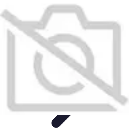
Dernier Adieu
Organisation de Funérailles
Organisation
Rédaction et
Hommages
Rituels d'Adieu
Organisation de la cérémonie
Dernier Adieu