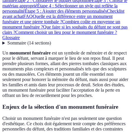
famille
Étape 2 : Considérer le budget disponible
Étape 3 : Choisir le
matériau approprié
Étape 4 : Sélectionner un style qui reflète la
personnalité
Étape 5 : Ajouter des éléments personnalisés
Checklist
avant achat
FAQ
Quelle est la différence entre un monument
funéraire et une pierre tombale ?
Combien coûte en moyenne un
monument funéraire ?
Que faire si les souhaits du défunt ne sont pas
clairs ?
Comment choisir un lieu pour le monument funéraire ?
Glossaire
Sommaire
(
14
sections
)
Un
monument funéraire
est un symbole de mémoire et de respect
pour le défunt, servant à marquer le lieu de son repos final. Il peut
prendre plusieurs formes, allant des pierres tombales classiques aux
monuments plus complexes et personnalisés tels que des sculptures
ou des mausolées. Ces éléments jouent un rôle essentiel non
seulement pour honorer la mémoire du défunt, mais aussi pour aider
les familles et amis dans leur processus de deuil. Selon des études,
un monument funéraire peut faciliter l'acceptation de la perte en
offrant un lieu de recueillement pour les proches.
Enjeux de la sélection d'un monument funéraire
Choisir un monument funéraire n'est pas seulement une question
d'esthétique. Ce choix doit également tenir compte des préférences
personnelles du défunt, des traditions familiales et des contraintes