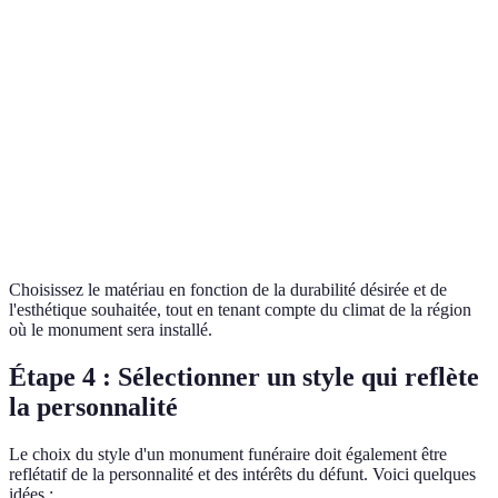
Durable,
Coût
Excellent
Granit
nombreux coloris
potentiellement
choix
disponibles
élevé
Esthétique très
Peut s'éroder
Bonne
Marbre
prisée
avec le temps
option
Pierre
Aspect organique,
Moins durable
À
naturelle
rusticité
que le granit
envisager
Choisissez le matériau en fonction de la durabilité désirée et de
l'esthétique souhaitée, tout en tenant compte du climat de la région
où le monument sera installé.
Étape 4 : Sélectionner un style qui reflète
la personnalité
Le choix du style d'un monument funéraire doit également être
reflétatif de la personnalité et des intérêts du défunt. Voici quelques
idées :