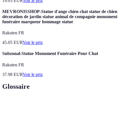
19.03
EUR
Voir le prix
MEVRONISSHOP-Statue d'ange chien chat statue de chien
décoration de jardin statue animal de compagnie monument
funéraire marqueur hommage statue
Rakuten FR
45.05
EUR
Voir le prix
Subzonal-Statue Monument Funéraire Pour Chat
Rakuten FR
37.98
EUR
Voir le prix
Glossaire
Terme
Définition
Monument
Structure commémorative marquant le lieu de
funéraire
repos d'un défunt.