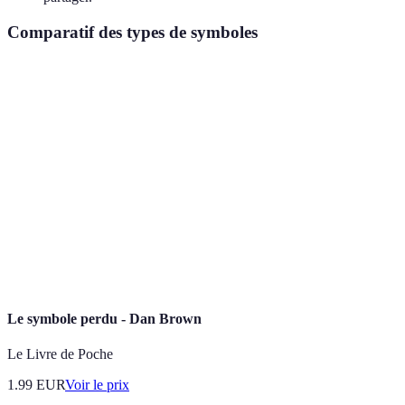
Comparatif des types de symboles
Type de symbole
Avantages
Inconvénients
Verdict
Objets
Durabilité et
Peut être
Recomm
commémoratifs
tangible
coûteux
Moments
Très
Rituels
Éphémère
collectifs
recomma
Personnalisation
Nécessite un
Écrits
Recomm
et émotion
lecteur
Le symbole perdu - Dan Brown
Le Livre de Poche
1.99
EUR
Voir le prix