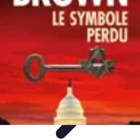
Dernier Adieu
Organisation de Funérailles
Organisation
Rédaction et
Hommages
Rituels d'Adieu
Organisation de la cérémonie
Dernier Adieu