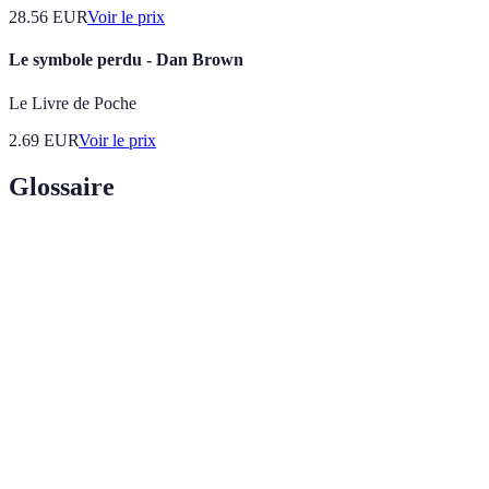
28.56
EUR
Voir le prix
Le symbole perdu - Dan Brown
Le Livre de Poche
2.69
EUR
Voir le prix
Glossaire
Terme
Définition
Représentation d'une idée ou d'un concept,
Symbole
souvent utilisé pour commémorer.
Ensemble de pratiques formelles souvent liées
Rituel
à un événement religieux ou culturel.
Action de rendre quelque chose unique en y
Personnalisation
ajoutant des éléments significatifs.