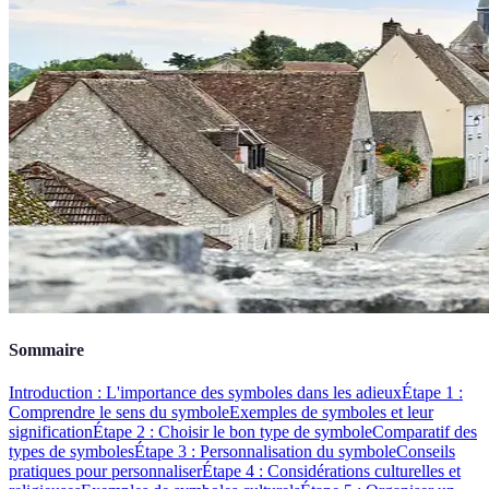
Sommaire
Introduction : L'importance des symboles dans les adieux
Étape 1 :
Comprendre le sens du symbole
Exemples de symboles et leur
signification
Étape 2 : Choisir le bon type de symbole
Comparatif des
types de symboles
Étape 3 : Personnalisation du symbole
Conseils
pratiques pour personnaliser
Étape 4 : Considérations culturelles et