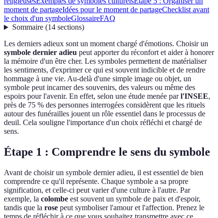
religieuses
Exemples de symboles culturels
Étape 5 : Organiser un
moment de partage
Idées pour le moment de partage
Checklist avant
le choix d'un symbole
Glossaire
FAQ
Sommaire
(
14
sections
)
Les derniers adieux sont un moment chargé d'émotions. Choisir un
symbole dernier adieu
peut apporter du réconfort et aider à honorer
la mémoire d'un être cher. Les symboles permettent de matérialiser
les sentiments, d'exprimer ce qui est souvent indicible et de rendre
hommage à une vie. Au-delà d'une simple image ou objet, un
symbole peut incarner des souvenirs, des valeurs ou même des
espoirs pour l'avenir. En effet, selon une étude menée par
l'INSEE
,
près de 75 % des personnes interrogées considèrent que les rituels
autour des funérailles jouent un rôle essentiel dans le processus de
deuil. Cela souligne l'importance d'un choix réfléchi et chargé de
sens.
Étape 1 : Comprendre le sens du symbole
Avant de choisir un symbole dernier adieu, il est essentiel de bien
comprendre ce qu'il représente. Chaque symbole a sa propre
signification, et celle-ci peut varier d'une culture à l'autre. Par
exemple, la
colombe
est souvent un symbole de paix et d'espoir,
tandis que la
rose
peut symboliser l'amour et l'affection. Prenez le
temps de réfléchir à ce que vous souhaitez transmettre avec ce