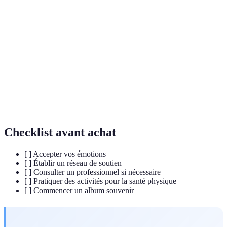
Terme
Définition
Deuil
Processus émotionnel suite à la perte d'un être cher.
Intervention psychologique pour aider à gérer des
Thérapie
émotions ou des comportements.
Rituel
Activité symbolique qui aide à dire adieu à un être
de deuil
cher.
Checklist avant achat
[ ] Accepter vos émotions
[ ] Établir un réseau de soutien
[ ] Consulter un professionnel si nécessaire
[ ] Pratiquer des activités pour la santé physique
[ ] Commencer un album souvenir