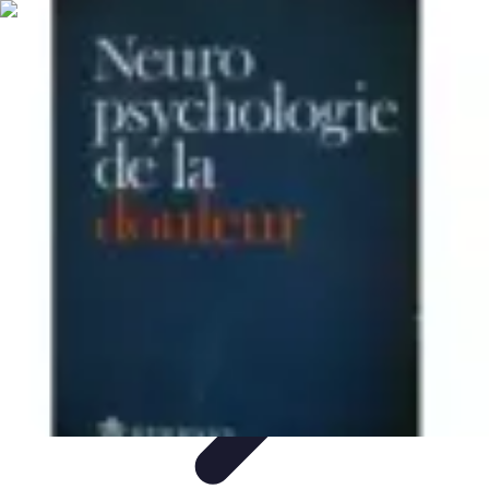
Dernier Adieu
Organisation de Funérailles
Organisation
Rédaction et
Hommages
Rituels d'Adieu
Organisation de la cérémonie
Dernier Adieu