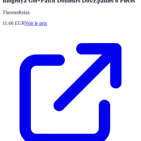
Biogenya Gel+Patch Douleurs Dos/Épaules 6 Pièces
ThermoRelax
11.66
EUR
Voir le prix