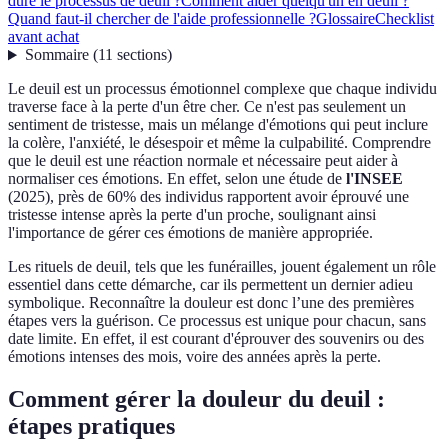
dure le processus de deuil ?
Comment aider quelqu'un en deuil ?
Quand faut-il chercher de l'aide professionnelle ?
Glossaire
Checklist
avant achat
Sommaire
(
11
sections
)
Le deuil est un processus émotionnel complexe que chaque individu
traverse face à la perte d'un être cher. Ce n'est pas seulement un
sentiment de tristesse, mais un mélange d'émotions qui peut inclure
la colère, l'anxiété, le désespoir et même la culpabilité. Comprendre
que le deuil est une réaction normale et nécessaire peut aider à
normaliser ces émotions. En effet, selon une étude de
l'INSEE
(2025), près de 60% des individus rapportent avoir éprouvé une
tristesse intense après la perte d'un proche, soulignant ainsi
l'importance de gérer ces émotions de manière appropriée.
Les rituels de deuil, tels que les funérailles, jouent également un rôle
essentiel dans cette démarche, car ils permettent un dernier adieu
symbolique. Reconnaître la douleur est donc l’une des premières
étapes vers la guérison. Ce processus est unique pour chacun, sans
date limite. En effet, il est courant d'éprouver des souvenirs ou des
émotions intenses des mois, voire des années après la perte.
Comment gérer la douleur du deuil :
étapes pratiques