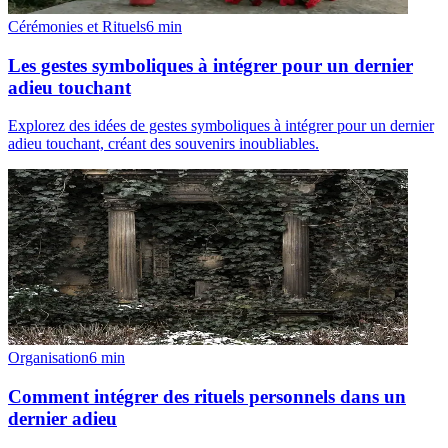
Cérémonies et Rituels
6
min
Les gestes symboliques à intégrer pour un dernier
adieu touchant
Explorez des idées de gestes symboliques à intégrer pour un dernier
adieu touchant, créant des souvenirs inoubliables.
Organisation
6
min
Comment intégrer des rituels personnels dans un
dernier adieu