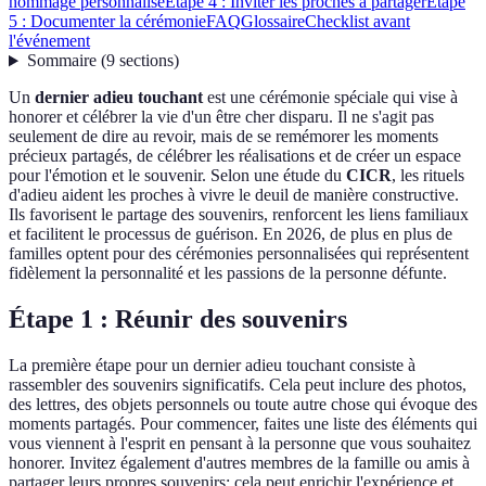
hommage personnalisé
Étape 4 : Inviter les proches à partager
Étape
5 : Documenter la cérémonie
FAQ
Glossaire
Checklist avant
l'événement
Sommaire
(
9
sections
)
Un
dernier adieu touchant
est une cérémonie spéciale qui vise à
honorer et célébrer la vie d'un être cher disparu. Il ne s'agit pas
seulement de dire au revoir, mais de se remémorer les moments
précieux partagés, de célébrer les réalisations et de créer un espace
pour l'émotion et le souvenir. Selon une étude du
CICR
, les rituels
d'adieu aident les proches à vivre le deuil de manière constructive.
Ils favorisent le partage des souvenirs, renforcent les liens familiaux
et facilitent le processus de guérison. En 2026, de plus en plus de
familles optent pour des cérémonies personnalisées qui représentent
fidèlement la personnalité et les passions de la personne défunte.
Étape 1 : Réunir des souvenirs
La première étape pour un dernier adieu touchant consiste à
rassembler des souvenirs significatifs. Cela peut inclure des photos,
des lettres, des objets personnels ou toute autre chose qui évoque des
moments partagés. Pour commencer, faites une liste des éléments qui
vous viennent à l'esprit en pensant à la personne que vous souhaitez
honorer. Invitez également d'autres membres de la famille ou amis à
partager leurs propres souvenirs; cela peut enrichir l'expérience et