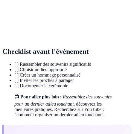
Un événement solennel célébrant un moment
Cérémonie
important, souvent en mémoire des défunts.
Un objet ou une mémoire qui fait référence à un
Souvenir
événement ou une personne révolue.
Checklist avant l'événement
[ ] Rassembler des souvenirs significatifs
[ ] Choisir un lieu approprié
[ ] Créer un hommage personnalisé
[ ] Inviter les proches à partager
[ ] Documenter la cérémonie
📺 Pour aller plus loin :
Rassemblez des souvenirs
pour un dernier adieu touchant
, découvrez les
meilleures pratiques. Recherchez sur YouTube :
"comment organiser un dernier adieu touchant".