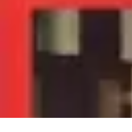
Dernier Adieu
Organisation de Funérailles
Organisation
Rédaction et Hommages
Ritu
Dernier Adieu