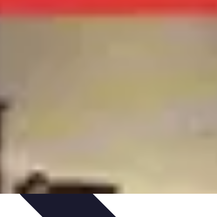
els d'Adieu
Organisation de la cérémonie