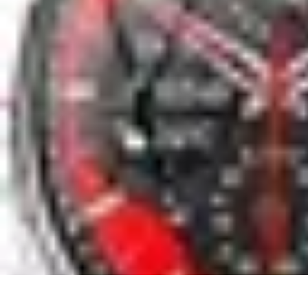
Dernier Adieu
Organisation de Funérailles
Organisation
Rédaction et Hommages
Ritu
Dernier Adieu