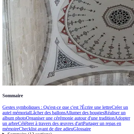
Sommaire
Gestes symboliques : Qu'est-ce que c'est ?
Écrire une lettre
Créer un
autel mémorial
Lâcher des ballons
Allumer des bougies
Réaliser un
album photo
Organiser une cérémonie autour d'une tradition
Adopter
un arbre
Célébrer à travers des œuvres d'art
Partager un repas en
mémoire
Checklist avant de dire adieu
Glossaire