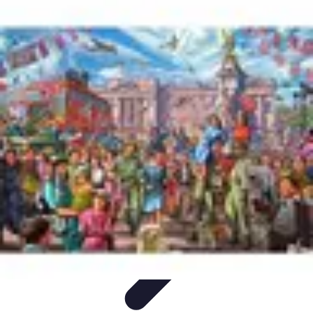
Dernier Adieu
Organisation de Funérailles
Organisation
Rédaction et
Hommages
Rituels d'Adieu
Organisation de la cérémonie
Dernier Adieu