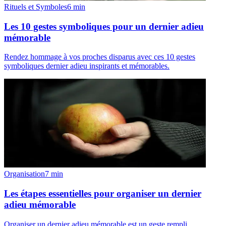
Rituels et Symboles
6
min
Les 10 gestes symboliques pour un dernier adieu
mémorable
Rendez hommage à vos proches disparus avec ces 10 gestes
symboliques dernier adieu inspirants et mémorables.
Organisation
7
min
Les étapes essentielles pour organiser un dernier
adieu mémorable
Organiser un dernier adieu mémorable est un geste rempli