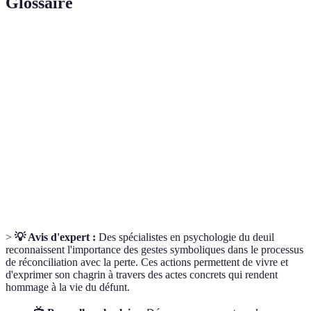
Glossaire
Terme
Définition
Gestes
Actions significatives qui honorent la mémoire
symboliques
d'un défunt
Rituel de
Ensemble de pratiques visant à accompagner le
deuil
processus de deuil
Mémoire
Souvenirs partagés au sein d'un groupe sur un
collective
événement ou une personne
>
💡 Avis d'expert :
Des spécialistes en psychologie du deuil
reconnaissent l'importance des gestes symboliques dans le processus
de réconciliation avec la perte. Ces actions permettent de vivre et
d'exprimer son chagrin à travers des actes concrets qui rendent
hommage à la vie du défunt.