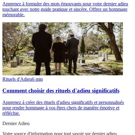
Apprenez à formuler des mots émouvants pour votre dernier adieu
touchant avec notre guide pratique et sincère. Offrez un hommage
mémorable.
Rituels d'Adieu
6
min
Comment choisir des rituels d'adieu significatifs
Apprenez à créer des rituels d'adieu significatifs et personnalisés
pour rendre hommage à vos êtres chers de manière émotive et
réfléchie.
Dernier Adieu
Votre source d'information pour tout savoir sur
dernier adieu
.