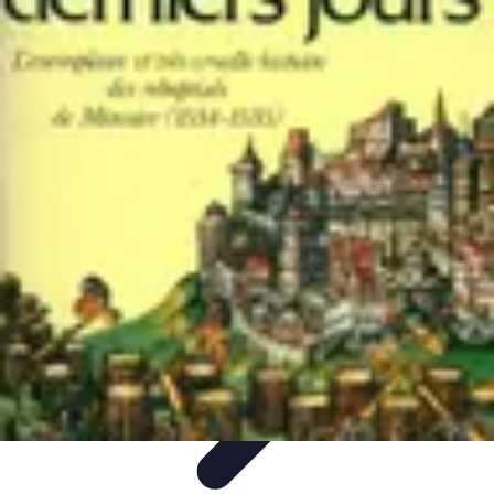
Dernier Adieu
Organisation de Funérailles
Organisation
Rédaction et
Hommages
Rituels d'Adieu
Organisation de la cérémonie
Dernier Adieu