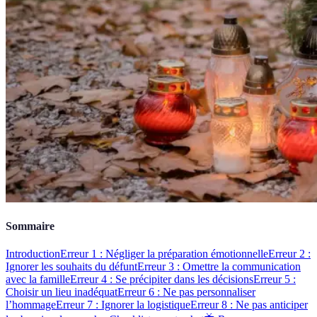
Sommaire
Introduction
Erreur 1 : Négliger la préparation émotionnelle
Erreur 2 :
Ignorer les souhaits du défunt
Erreur 3 : Omettre la communication
avec la famille
Erreur 4 : Se précipiter dans les décisions
Erreur 5 :
Choisir un lieu inadéquat
Erreur 6 : Ne pas personnaliser
l’hommage
Erreur 7 : Ignorer la logistique
Erreur 8 : Ne pas anticiper