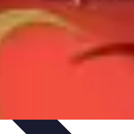
els d'Adieu
Organisation de la cérémonie