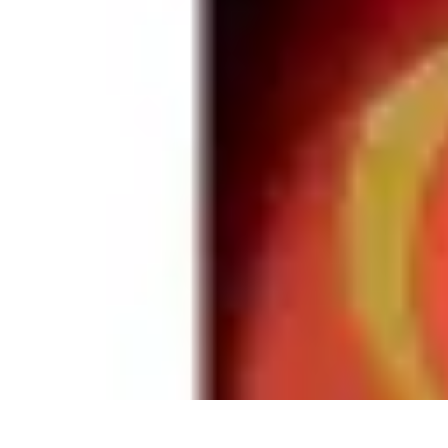
Dernier Adieu
Organisation de Funérailles
Organisation
Rédaction et Hommages
Ritu
Dernier Adieu