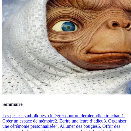
Sommaire
Les gestes symboliques à intégrer pour un dernier adieu touchant
1.
Créer un espace de mémoire
2. Écrire une lettre d’adieu
3. Organiser
une cérémonie personnalisée
4. Allumer des bougies
5. Offrir des