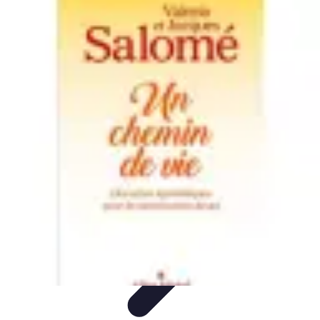
Dernier Adieu
Organisation de Funérailles
Organisation
Rédaction et
Hommages
Rituels d'Adieu
Organisation de la cérémonie
Dernier Adieu