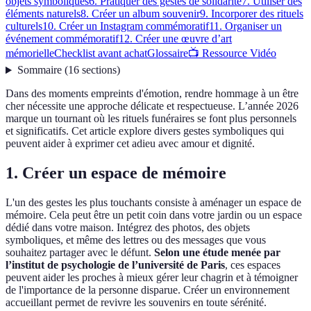
objets symboliques
6. Pratiquer des gestes de solidarité
7. Utiliser des
éléments naturels
8. Créer un album souvenir
9. Incorporer des rituels
culturels
10. Créer un Instagram commémoratif
11. Organiser un
événement commémoratif
12. Créer une œuvre d’art
mémorielle
Checklist avant achat
Glossaire
📺 Ressource Vidéo
Sommaire
(
16
sections
)
Dans des moments empreints d'émotion, rendre hommage à un être
cher nécessite une approche délicate et respectueuse. L’année 2026
marque un tournant où les rituels funéraires se font plus personnels
et significatifs. Cet article explore divers gestes symboliques qui
peuvent aider à exprimer cet adieu avec amour et dignité.
1. Créer un espace de mémoire
L'un des gestes les plus touchants consiste à aménager un espace de
mémoire. Cela peut être un petit coin dans votre jardin ou un espace
dédié dans votre maison. Intégrez des photos, des objets
symboliques, et même des lettres ou des messages que vous
souhaitez partager avec le défunt.
Selon une étude menée par
l’institut de psychologie de l’université de Paris
, ces espaces
peuvent aider les proches à mieux gérer leur chagrin et à témoigner
de l'importance de la personne disparue. Créer un environnement
accueillant permet de revivre les souvenirs en toute sérénité.