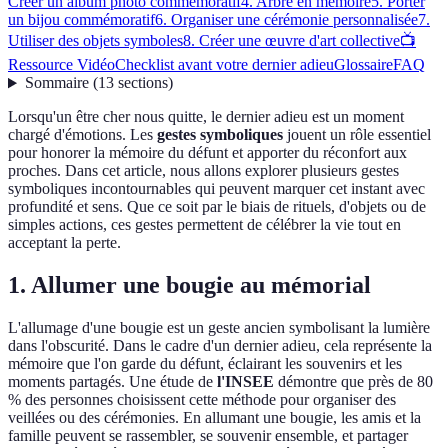
Créer un album photo commémoratif
4. Arbre en mémoire
5. Porter
un bijou commémoratif
6. Organiser une cérémonie personnalisée
7.
Utiliser des objets symboles
8. Créer une œuvre d'art collective
📺
Ressource Vidéo
Checklist avant votre dernier adieu
Glossaire
FAQ
Sommaire
(
13
sections
)
Lorsqu'un être cher nous quitte, le dernier adieu est un moment
chargé d'émotions. Les
gestes symboliques
jouent un rôle essentiel
pour honorer la mémoire du défunt et apporter du réconfort aux
proches. Dans cet article, nous allons explorer plusieurs gestes
symboliques incontournables qui peuvent marquer cet instant avec
profundité et sens. Que ce soit par le biais de rituels, d'objets ou de
simples actions, ces gestes permettent de célébrer la vie tout en
acceptant la perte.
1. Allumer une bougie au mémorial
L'allumage d'une bougie est un geste ancien symbolisant la lumière
dans l'obscurité. Dans le cadre d'un dernier adieu, cela représente la
mémoire que l'on garde du défunt, éclairant les souvenirs et les
moments partagés. Une étude de
l'INSEE
démontre que près de 80
% des personnes choisissent cette méthode pour organiser des
veillées ou des cérémonies. En allumant une bougie, les amis et la
famille peuvent se rassembler, se souvenir ensemble, et partager