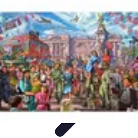
Dernier Adieu
Organisation de Funérailles
Organisation
Rédaction et
Hommages
Rituels d'Adieu
Organisation de la cérémonie
Dernier Adieu