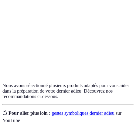
Gestes
Actions destinées à représenter des émotions,
symboliques
des pensés collectives pour honorer un défunt.
Rituels de commémoration spécifiquement
Cérémonies
adaptés aux désirs ou à la personnalité du
personnalisées
défunt.
Articles souvent utilisés pour garder la mémoire
Objets
vivante, comme des bijoux, vêtements, ou
commémoratifs
autres souvenirs.
Nous avons sélectionné plusieurs produits adaptés pour vous aider
dans la préparation de votre dernier adieu. Découvrez nos
recommandations ci-dessous.
📺
Pour aller plus loin :
gestes symboliques dernier adieu
sur
YouTube