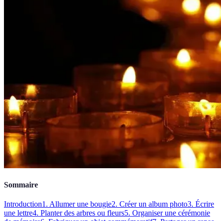
Sommaire
Introduction
1. Allumer une bougie
2. Créer un album photo
3. Écrire
une lettre
4. Planter des arbres ou fleurs
5. Organiser une cérémonie