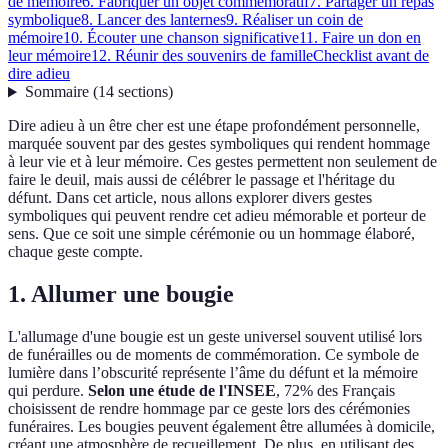
de mémoire
6. Fabriquer un objet commémoratif
7. Partager un repas
symbolique
8. Lancer des lanternes
9. Réaliser un coin de
mémoire
10. Écouter une chanson significative
11. Faire un don en
leur mémoire
12. Réunir des souvenirs de famille
Checklist avant de
dire adieu
Sommaire
(
14
sections
)
Dire adieu à un être cher est une étape profondément personnelle,
marquée souvent par des gestes symboliques qui rendent hommage
à leur vie et à leur mémoire. Ces gestes permettent non seulement de
faire le deuil, mais aussi de célébrer le passage et l'héritage du
défunt. Dans cet article, nous allons explorer divers gestes
symboliques qui peuvent rendre cet adieu mémorable et porteur de
sens. Que ce soit une simple cérémonie ou un hommage élaboré,
chaque geste compte.
1. Allumer une bougie
L'allumage d'une bougie est un geste universel souvent utilisé lors
de funérailles ou de moments de commémoration. Ce symbole de
lumière dans l’obscurité représente l’âme du défunt et la mémoire
qui perdure.
Selon une étude de l'INSEE
, 72% des Français
choisissent de rendre hommage par ce geste lors des cérémonies
funéraires. Les bougies peuvent également être allumées à domicile,
créant une atmosphère de recueillement. De plus, en utilisant des