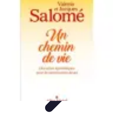
Dernier Adieu
Organisation de Funérailles
Organisation
Rédaction et
Hommages
Rituels d'Adieu
Organisation de la cérémonie
Dernier Adieu