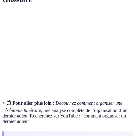
Terme
Définition
Dernier
Cérémonie organisée pour rendre hommage à un
adieu
défunt.
Acte ou discours qui rend service à la mémoire du
Hommage
défunt.
Ensemble des actions nécessaires à l'organisation de
Logistique
l'événement.
>
📺 Pour aller plus loin :
Découvrez comment organiser une
cérémonie funéraire
, une analyse complète de l’organisation d’un
dernier adieu. Recherchez sur YouTube : "comment organiser un
dernier adieu".