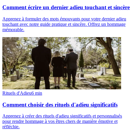
Comment écrire un dernier adieu touchant et sincère
Apprenez à formuler des mots émouvants pour votre dernier adieu
touchant avec notre guide pratique et sincère. Offrez un hommage
mémorable.
Rituels d'Adieu
6
min
Comment choisir des rituels d'adieu significatifs
Apprenez à créer des rituels d'adieu significatifs et personnalisés
pour rendre hommage à vos êtres chers de manière émotive et
réfléchie.