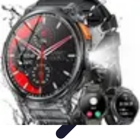
Dernier Adieu
Organisation de Funérailles
Organisation
Rédaction et
Hommages
Rituels d'Adieu
Organisation de la cérémonie
Dernier Adieu