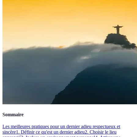
Sommaire
Les meilleures pratiques pour un dernier adieu respectueux et
sincère
1. Définir ce qu'est un dernier adieu
2. Choisir le lieu