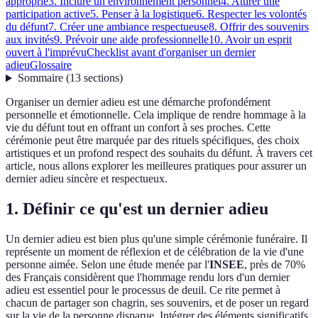
approprié
3. Inclure un environnement personnel
4. Attirer une
participation active
5. Penser à la logistique
6. Respecter les volontés
du défunt
7. Créer une ambiance respectueuse
8. Offrir des souvenirs
aux invités
9. Prévoir une aide professionnelle
10. Avoir un esprit
ouvert à l'imprévu
Checklist avant d'organiser un dernier
adieu
Glossaire
Sommaire
(
13
sections
)
Organiser un dernier adieu est une démarche profondément
personnelle et émotionnelle. Cela implique de rendre hommage à la
vie du défunt tout en offrant un confort à ses proches. Cette
cérémonie peut être marquée par des rituels spécifiques, des choix
artistiques et un profond respect des souhaits du défunt. À travers cet
article, nous allons explorer les meilleures pratiques pour assurer un
dernier adieu sincère et respectueux.
1. Définir ce qu'est un dernier adieu
Un dernier adieu est bien plus qu'une simple cérémonie funéraire. Il
représente un moment de réflexion et de célébration de la vie d'une
personne aimée. Selon une étude menée par l'
INSEE
, près de 70%
des Français considèrent que l'hommage rendu lors d'un dernier
adieu est essentiel pour le processus de deuil. Ce rite permet à
chacun de partager son chagrin, ses souvenirs, et de poser un regard
sur la vie de la personne disparue. Intégrer des éléments significatifs