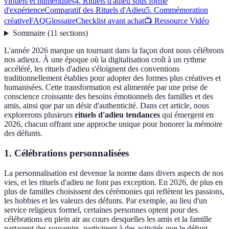
virtuels et numériques
4. Rituels d'adieu sous forme
d'expérience
Comparatif des Rituels d'Adieu
5. Commémoration
créative
FAQ
Glossaire
Checklist avant achat
📺 Ressource Vidéo
Sommaire
(
11
sections
)
L'année 2026 marque un tournant dans la façon dont nous célébrons
nos adieux. À une époque où la digitalisation croît à un rythme
accéléré, les rituels d'adieu s'éloignent des conventions
traditionnellement établies pour adopter des formes plus créatives et
humanisées. Cette transformation est alimentée par une prise de
conscience croissante des besoins émotionnels des familles et des
amis, ainsi que par un désir d'authenticité. Dans cet article, nous
explorerons plusieurs
rituels d'adieu tendances
qui émergent en
2026, chacun offrant une approche unique pour honorer la mémoire
des défunts.
1. Célébrations personnalisées
La personnalisation est devenue la norme dans divers aspects de nos
vies, et les rituels d'adieu ne font pas exception. En 2026, de plus en
plus de familles choisissent des cérémonies qui reflètent les passions,
les hobbies et les valeurs des défunts. Par exemple, au lieu d'un
service religieux formel, certaines personnes optent pour des
célébrations en plein air au cours desquelles les amis et la famille
partagent des souvenirs, participent à des activités que le défunt