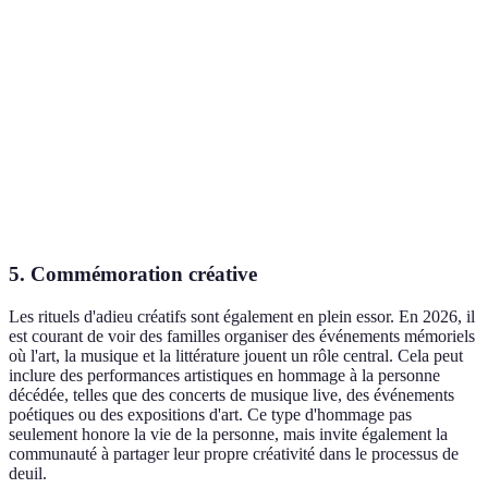
Personnalisation
Élevée
Modérée
Impact
Faible
Élevé
environnemental
Accessibilité
Modérée
Modérée
Deuil
Élevé
Modéré
communautaire
5. Commémoration créative
Les rituels d'adieu créatifs sont également en plein essor. En 2026, il
est courant de voir des familles organiser des événements mémoriels
où l'art, la musique et la littérature jouent un rôle central. Cela peut
inclure des performances artistiques en hommage à la personne
décédée, telles que des concerts de musique live, des événements
poétiques ou des expositions d'art. Ce type d'hommage pas
seulement honore la vie de la personne, mais invite également la
communauté à partager leur propre créativité dans le processus de
deuil.