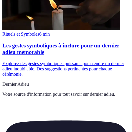
Rituels et Symboles
6
min
Les gestes symboliques à inclure pour un dernier
adieu mémorable
Explorez des gestes symboliques puissants pour rendre un dernier
adieu inoubliable. Des suggestions pertinentes pour chaque
cérémonie.
Dernier Adieu
Votre source d'information pour tout savoir sur
dernier adieu
.