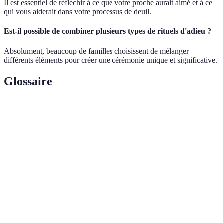
Il est essentiel de réfléchir à ce que votre proche aurait aimé et à ce
qui vous aiderait dans votre processus de deuil.
Est-il possible de combiner plusieurs types de rituels d'adieu ?
Absolument, beaucoup de familles choisissent de mélanger
différents éléments pour créer une cérémonie unique et significative.
Glossaire
Terme
Définition
Cérémonies qui minimisent l'impact
Funérailles
environnemental, souvent réalisées avec des
écoresponsables
matériaux naturels.
Cérémonie tenue en ligne, permettant à des
Rituel virtuel
participants éloignés de se réunir en temps
réel.
Événements qui intègrent l'art et la culture