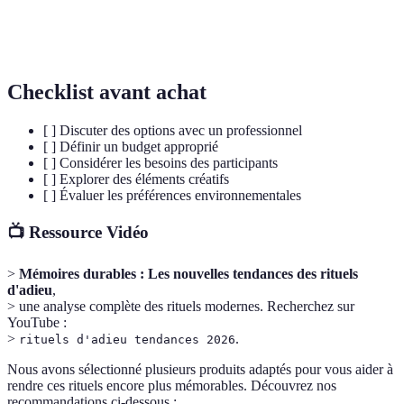
Commémoration
dans les rituels d'adieu pour honorer la vie
créative
d'un défunt.
Checklist avant achat
[ ] Discuter des options avec un professionnel
[ ] Définir un budget approprié
[ ] Considérer les besoins des participants
[ ] Explorer des éléments créatifs
[ ] Évaluer les préférences environnementales
📺 Ressource Vidéo
>
Mémoires durables : Les nouvelles tendances des rituels
d'adieu
,
> une analyse complète des rituels modernes. Recherchez sur
YouTube :
>
.
rituels d'adieu tendances 2026
Nous avons sélectionné plusieurs produits adaptés pour vous aider à
rendre ces rituels encore plus mémorables. Découvrez nos
recommandations ci-dessous :