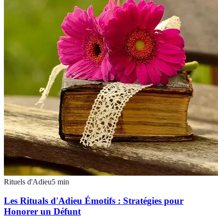
Rituels d'Adieu
5
min
Les Rituals d'Adieu Émotifs : Stratégies pour
Honorer un Défunt