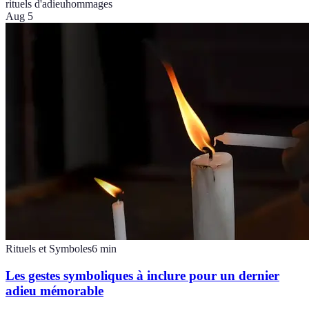
rituels d'adieu
hommages
Aug 5
Rituels et Symboles
6
min
Les gestes symboliques à inclure pour un dernier
adieu mémorable