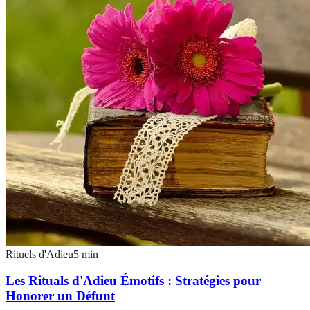
Rituels d'Adieu
5
min
Les Rituals d'Adieu Émotifs : Stratégies pour
Honorer un Défunt